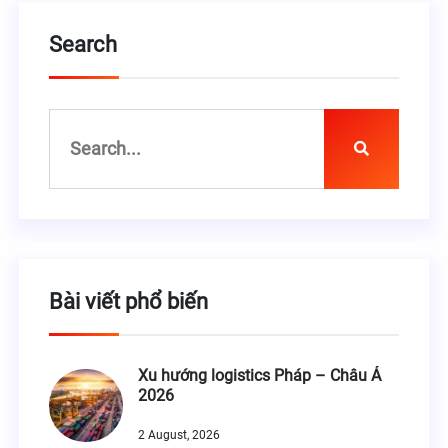
Search
Bài viết phổ biến
Xu hướng logistics Pháp – Châu Á
2026
2 August, 2026