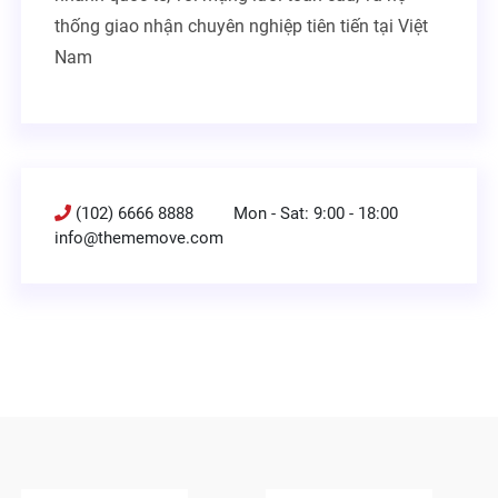
thống giao nhận chuyên nghiệp tiên tiến tại Việt
Nam
(102) 6666 8888
Mon - Sat: 9:00 - 18:00
info@thememove.com