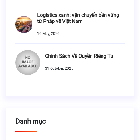
Logistics xanh: vận chuyển bền vững
từ Pháp về Việt Nam
16 May, 2026
Chính Sách Về Quyền Riêng Tư
31 October, 2025
Danh mục