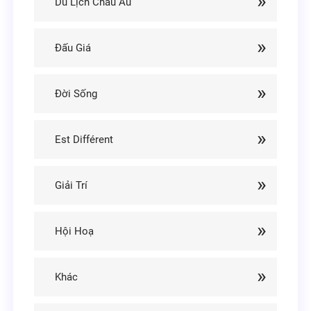
Du Lịch Châu Âu
Đấu Giá
Đời Sống
Est Différent
Giải Trí
Hội Hoạ
Khác