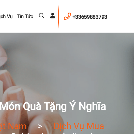
+33659883793
ịch Vụ
Tin Tức
 Món Quà Tặng Ý Nghĩa
ệt Nam
>
Dịch Vụ Mua