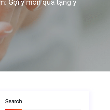
: Gợi ý món quà tặng ý
Search